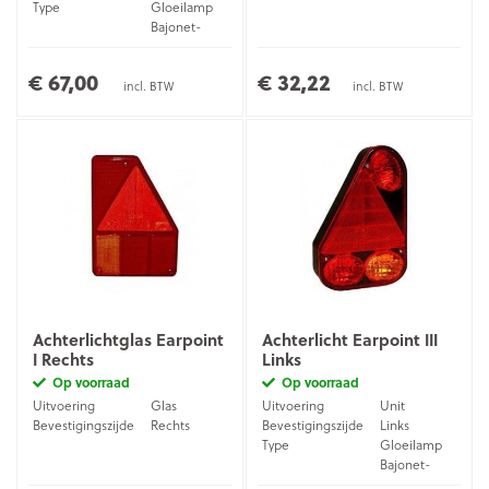
Type
Gloeilamp
Bajonet-
Aansluiting
stekker (5-
pins)
€ 67,00
€ 32,22
incl. BTW
incl. BTW
Achterlichtglas Earpoint
Achterlicht Earpoint III
I Rechts
Links
Op voorraad
Op voorraad
Uitvoering
Glas
Uitvoering
Unit
Bevestigingszijde
Rechts
Bevestigingszijde
Links
Type
Gloeilamp
Bajonet-
Aansluiting
stekker (5-