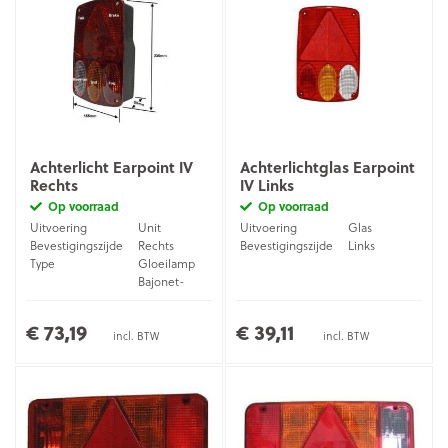
Achterlicht Earpoint IV
Achterlichtglas Earpoint
Rechts
IV Links
Op voorraad
Op voorraad
Uitvoering
Unit
Uitvoering
Glas
Bevestigingszijde
Rechts
Bevestigingszijde
Links
Type
Gloeilamp
Bajonet-
Aansluiting
stekker (5-
pins)
€ 73,19
€ 39,11
incl. BTW
incl. BTW