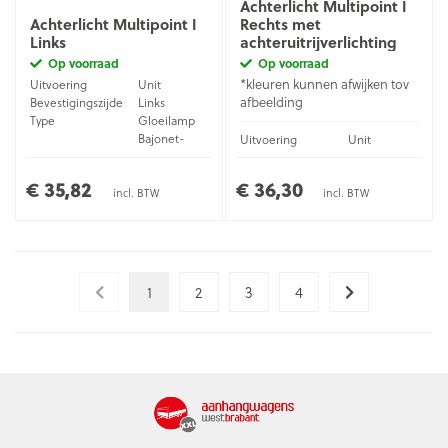
Achterlicht Multipoint I
Achterlicht Multipoint I
Rechts met
Links
achteruitrijverlichting
Op voorraad
Op voorraad
*kleuren kunnen afwijken tov
Uitvoering
Unit
afbeelding
Bevestigingszijde
Links
Type
Gloeilamp
Bajonet-
Uitvoering
Unit
Aansluiting
stekker (5-
Bevestigingszijde
Rechts
pins)
Type
Gloeilamp
€ 35,82
€ 36,30
Bajonet-
incl. BTW
incl. BTW
Aansluiting
stekker (5-
pins)
1
2
3
4