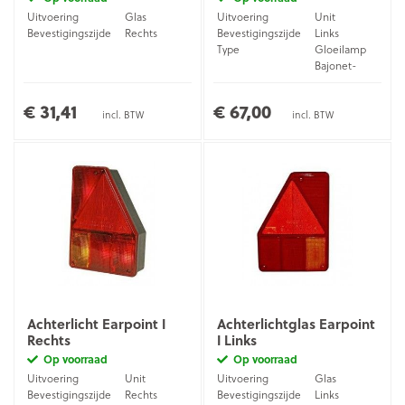
Uitvoering
Glas
Uitvoering
Unit
Bevestigingszijde
Rechts
Bevestigingszijde
Links
Type
Gloeilamp
Bajonet-
Aansluiting
stekker (5-
pins)
€ 31,41
€ 67,00
incl. BTW
incl. BTW
Achterlicht Earpoint I
Achterlichtglas Earpoint
Rechts
I Links
Op voorraad
Op voorraad
Uitvoering
Unit
Uitvoering
Glas
Bevestigingszijde
Rechts
Bevestigingszijde
Links