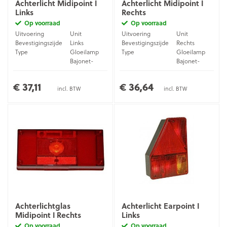
Achterlicht Midipoint I
Achterlicht Midipoint I
Links
Rechts
Op voorraad
Op voorraad
Uitvoering
Unit
Uitvoering
Unit
Bevestigingszijde
Links
Bevestigingszijde
Rechts
Type
Gloeilamp
Type
Gloeilamp
Bajonet-
Bajonet-
Aansluiting
stekker (5-
Aansluiting
stekker (5-
pins)
pins)
€ 37,11
€ 36,64
incl. BTW
incl. BTW
Achterlichtglas
Achterlicht Earpoint I
Midipoint I Rechts
Links
Op voorraad
Op voorraad