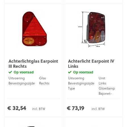
Achterlichtglas Earpoint
Achterlicht Earpoint IV
III Rechts
Links
Op voorraad
Op voorraad
Uitvoering
Glas
Uitvoering
Unit
Bevestigingszijde
Rechts
Bevestigingszijde
Links
Type
Gloeilamp
Bajonet-
Aansluiting
stekker (5-
pins)
€ 32,54
€ 73,19
incl. BTW
incl. BTW