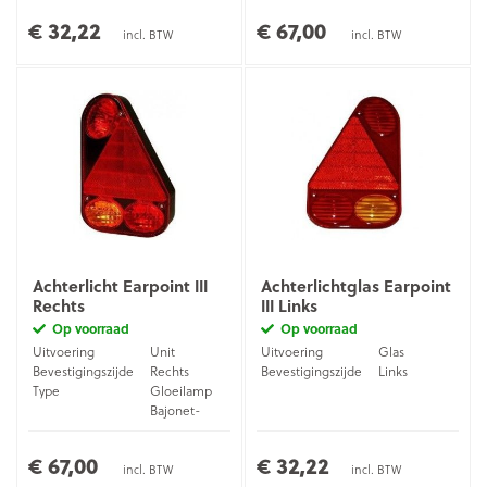
pins)
€ 32,22
€ 67,00
incl. BTW
incl. BTW
Achterlicht Earpoint III
Achterlichtglas Earpoint
Rechts
III Links
Op voorraad
Op voorraad
Uitvoering
Unit
Uitvoering
Glas
Bevestigingszijde
Rechts
Bevestigingszijde
Links
Type
Gloeilamp
Bajonet-
Aansluiting
stekker (5-
pins)
€ 67,00
€ 32,22
incl. BTW
incl. BTW