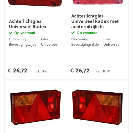
Achterlichtglas
Achterlichtglas
Universeel Radex met
Universeel Radex
achteruitrijlicht
Op voorraad
Op voorraad
Uitvoering
Glas
Uitvoering
Glas
Bevestigingszijde
Universeel
Bevestigingszijde
Universeel
€ 26,72
€ 26,72
incl. BTW
incl. BTW