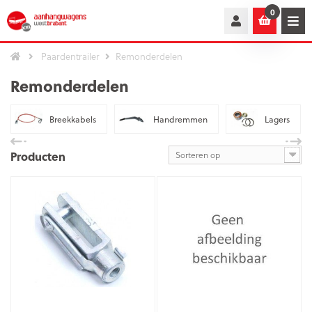
0
Paardentrailer
Remonderdelen
Remonderdelen
Breekkabels
Handremmen
Lagers
Producten
Sorteren op