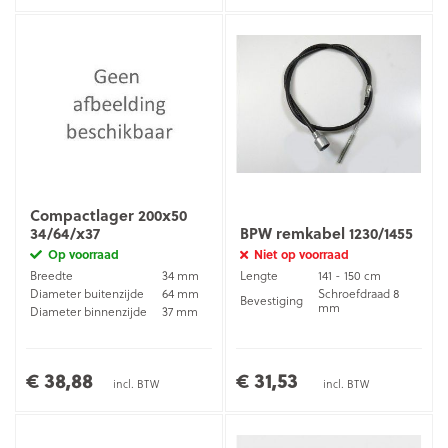
Compactlager 200x50
34/64/x37
BPW remkabel 1230/1455
Op voorraad
Niet op voorraad
Breedte
34 mm
Lengte
141 - 150 cm
Diameter buitenzijde
64 mm
Schroefdraad 8
Bevestiging
mm
Diameter binnenzijde
37 mm
€ 38,88
€ 31,53
incl. BTW
incl. BTW