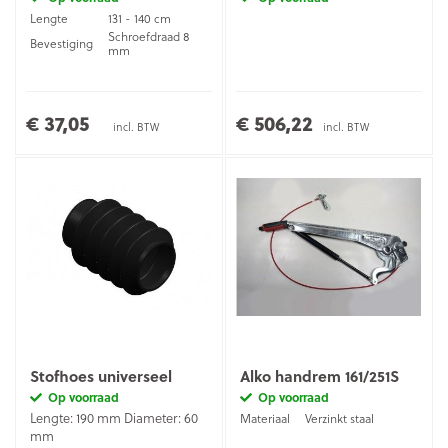
Lengte
131 - 140 cm
Schroefdraad 8
Bevestiging
mm
€ 37,05
€ 506,22
incl. BTW
incl. BTW
Stofhoes universeel
Alko handrem 161/251S
Op voorraad
Op voorraad
Lengte: 190 mm Diameter: 60
Materiaal
Verzinkt staal
mm