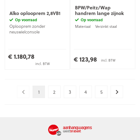
BPW/Peitz/Wap
Alko oplooprem 2,8VB1
handrem lange zijnok
Op voorraad
Op voorraad
Oplooprem zonder
Materiaal
Verzinkt staal
neuswielconsole
€ 1.180,78
€ 123,98
incl. BTW
incl. BTW
1
2
3
4
5