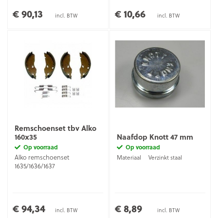
€ 90,13
€ 10,66
incl. BTW
incl. BTW
Remschoenset tbv Alko
160x35
Naafdop Knott 47 mm
Op voorraad
Op voorraad
Alko remschoenset
Materiaal
Verzinkt staal
1635/1636/1637
€ 94,34
€ 8,89
incl. BTW
incl. BTW