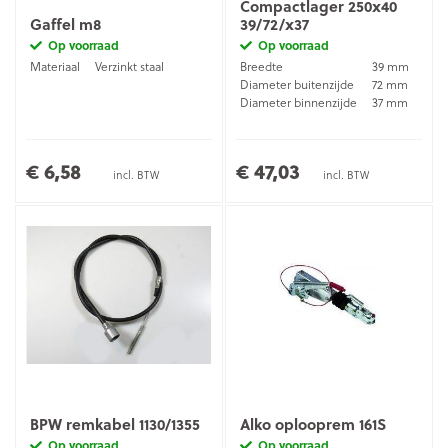
Compactlager 250x40
Gaffel m8
39/72/x37
Op voorraad
Op voorraad
Materiaal
Verzinkt staal
Breedte
39 mm
Diameter buitenzijde
72 mm
Diameter binnenzijde
37 mm
€ 6,58
€ 47,03
incl. BTW
incl. BTW
BPW remkabel 1130/1355
Alko oplooprem 161S
Op voorraad
Op voorraad