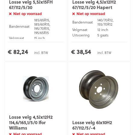
Losse velg 5,5Jx15FH
Losse velg 4,5Jx12H2
67/112/5/30
67/112/5/20 Hapert
Niet op voorraad
Niet op voorraad
185/65R15,
140/70R12,
Bandenmaat
185/60R15,
155/70R12
Bandenmaat
195/70R15,
Velgmaat
12 inch
195/65R15
Uitvoering
5 gaats
Velgmaat
15 inch
Velg
4,5Jx12H2
Uitvoering
5 gaats
ET waarde
20
Velg
5,5Jx15FH
€ 82,24
€ 38,54
incl. BTW
incl. BTW
ET waarde
30
Losse velg 4,5Jx12H2
114,6/165,1/5/0 Ifor
Losse velg 6Ix10H2
Williams
67/112/5/-4
Niet op voorraad
Niet op voorraad