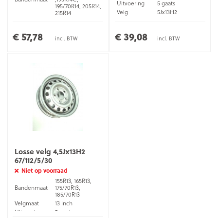
Uitvoering
5 gaats
195/70R14, 205R14,
Velg
5Jx13H2
215R14
ET waarde
30
Velgmaat
14 inch
Uitvoering
5 gaats
€ 57,78
€ 39,08
Velg
5,5Jx14H2
incl. BTW
incl. BTW
ET waarde
30
Losse velg 4,5Jx13H2
67/112/5/30
Niet op voorraad
155R13, 165R13,
Bandenmaat
175/70R13,
185/70R13
Velgmaat
13 inch
Uitvoering
5 gaats