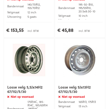
140/70R12,
195-50-B10,
Bandenmaat
155/70R12
Bandenmaat
195/55R10,
20.5x8.00-10
Velgmaat
12 inch
Velgmaat
10 inch
Uitvoering
5 gaats
Uitvoering
5 gaats
Velg
4,5Jx12H2
Velg
6Ix10H2
€ 153,55
€ 45,88
ET waarde
-4
incl. BTW
incl. BTW
Losse velg 5,5Jx14H2
Losse velg 5Jx13H2
67/112/5/30
67/112/5/30
Niet op voorraad
Niet op voorraad
175R14C, 185-
Bandenmaat
165R13, 175R13
R14C, 185/65R14
Velgmaat
13 inch
Bandenmaat
,195R14C,