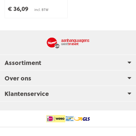
Velg
4,5Jx13H2
€ 36,09
ET waarde
30
incl. BTW
Assortiment
Over ons
Klantenservice