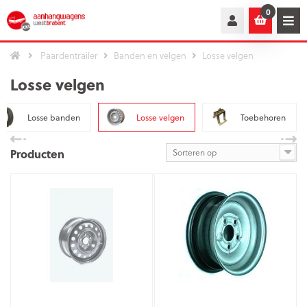
0
Paardentrailer
Banden en velgen
Losse velgen
Losse velgen
Losse banden
Losse velgen
Toebehoren
Producten
Sorteren op