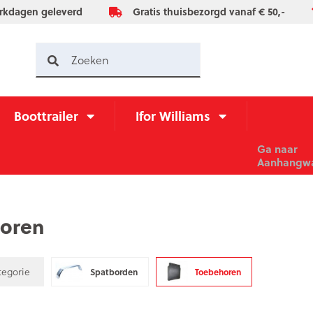
rkdagen geleverd
Gratis thuisbezorgd vanaf € 50,-
Boottrailer
Ifor Williams
Ga naar
Aanhangwa
oren
egorie
Spatborden
Toebehoren