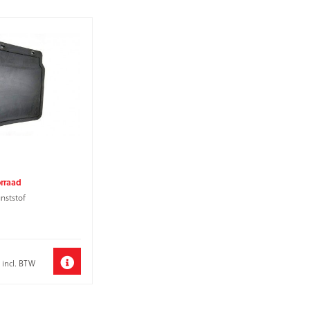
orraad
nststof
incl. BTW