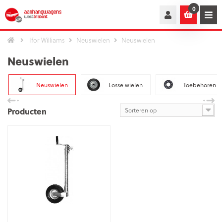
0
Ifor Williams
Neuswielen
Neuswielen
Neuswielen
Neuswielen
Losse wielen
Toebehoren
Producten
Sorteren op