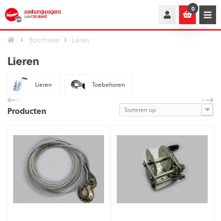
0
Boottrailer
Lieren
Lieren
Lieren
Toebehoren
Producten
Sorteren op