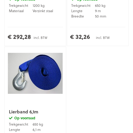
Trekgewicht
1200 kg
Trekgewicht
650 kg
Materiaal
Verzinkt staal
Lengte
9 m
Breedte
50 mm
€ 292,28
€ 32,26
incl. BTW
incl. BTW
Lierband 6,1m
Op voorraad
Trekgewicht
650 kg
Lengte
6,1 m