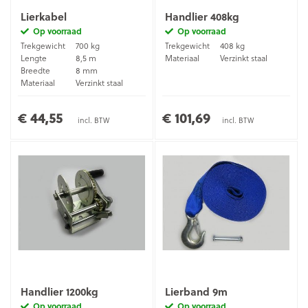
Lierkabel
Handlier 408kg
Op voorraad
Op voorraad
Trekgewicht
700 kg
Trekgewicht
408 kg
Lengte
8,5 m
Materiaal
Verzinkt staal
Breedte
8 mm
Materiaal
Verzinkt staal
€ 44,55
€ 101,69
incl. BTW
incl. BTW
Handlier 1200kg
Lierband 9m
Op voorraad
Op voorraad