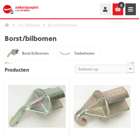
0
Ifor Williams
Borst/bilbomen
Borst/bilbomen
Borst/bilbomen
Toebehoren
Producten
Sorteren op