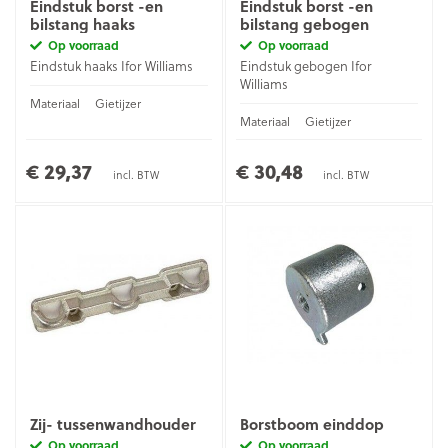
Eindstuk borst -en
Eindstuk borst -en
bilstang haaks
bilstang gebogen
Op voorraad
Op voorraad
Eindstuk haaks Ifor Williams
Eindstuk gebogen Ifor
Williams
Materiaal
Gietijzer
Materiaal
Gietijzer
€ 29,37
€ 30,48
incl. BTW
incl. BTW
Zij- tussenwandhouder
Borstboom einddop
Op voorraad
Op voorraad