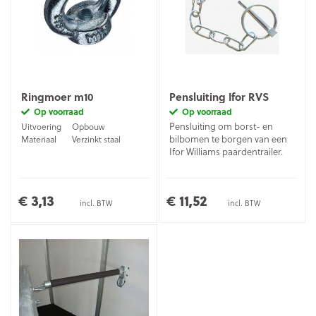
Ringmoer m10
Pensluiting Ifor RVS
Op voorraad
Op voorraad
Pensluiting om borst- en
Uitvoering
Opbouw
bilbomen te borgen van een
Materiaal
Verzinkt staal
Ifor Williams paardentrailer.
€ 3,13
€ 11,52
incl. BTW
incl. BTW